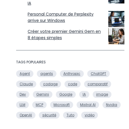
IA
Personal Computer de Perplexity
arrive sur Windows
Créer votre premier Gemini Gem en
8 étapes simples
TAGS POPULAIRES
Agent
agents
Anthropic
ChatGPT
Claude
codage
code
comparatif
Dev
Gemini
Google
IA
image
LLM
MCP
Microsoft
Mistral AI
Nvidia
OpenAI
sécurité
Tuto
vidéo