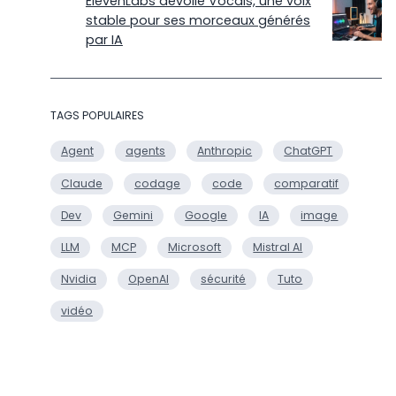
ElevenLabs dévoile Vocals, une voix
stable pour ses morceaux générés
par IA
TAGS POPULAIRES
Agent
agents
Anthropic
ChatGPT
Claude
codage
code
comparatif
Dev
Gemini
Google
IA
image
LLM
MCP
Microsoft
Mistral AI
Nvidia
OpenAI
sécurité
Tuto
vidéo