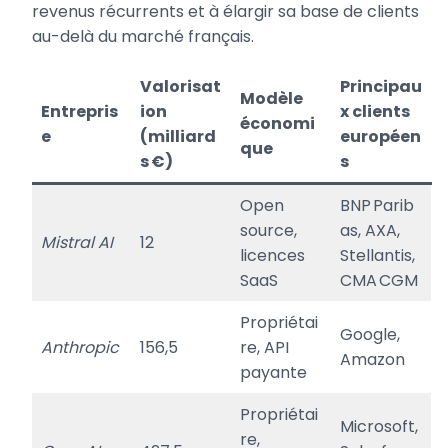
revenus récurrents et à élargir sa base de clients
au-delà du marché français.
Valorisat
Principau
Modèle
Entrepris
ion
x clients
économi
e
(milliard
européen
que
s €)
s
Open
BNP Parib
source,
as, AXA,
Mistral AI
12
licences
Stellantis,
SaaS
CMA CGM
Propriétai
Google,
Anthropic
156,5
re, API
Amazon
payante
Propriétai
Microsoft,
re,