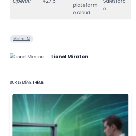
OpenAI
427,5
Salesforc
plateform
e
e cloud
Mistral AI
Lionel Miraton
SUR LE MÊME THÈME :