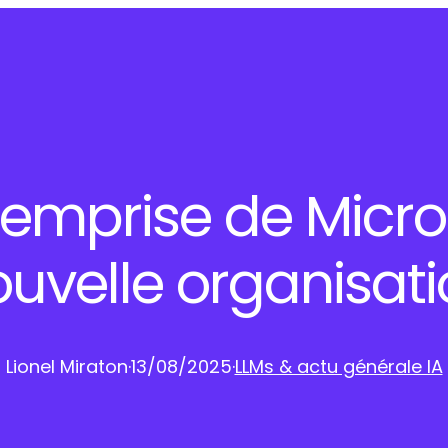
’emprise de Micr
uvelle organisat
Lionel Miraton
·
13/08/2025
·
LLMs & actu générale IA