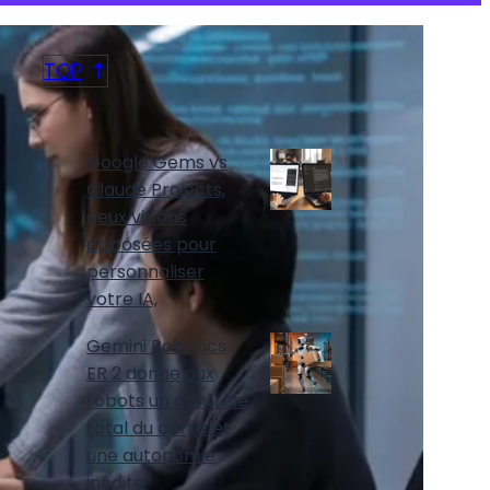
TOP
DERNIERS ARTICLES
Google Gems vs
Claude Projects,
deux visions
opposées pour
personnaliser
votre IA,
Gemini Robotics
ER 2 donne aux
robots un contrôle
total du corps et
une autonomie
inédite