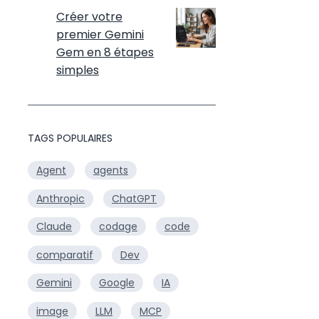
Créer votre
premier Gemini
Gem en 8 étapes
simples
TAGS POPULAIRES
Agent
agents
Anthropic
ChatGPT
Claude
codage
code
comparatif
Dev
Gemini
Google
IA
image
LLM
MCP