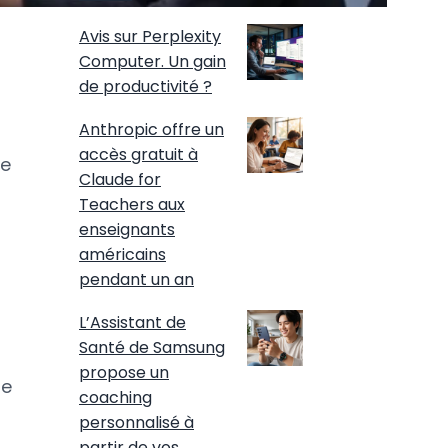
Avis sur Perplexity
Computer. Un gain
de productivité ?
Anthropic offre un
accès gratuit à
ne
Claude for
Teachers aux
enseignants
américains
pendant un an
L’Assistant de
Santé de Samsung
propose un
se
coaching
personnalisé à
partir de vos