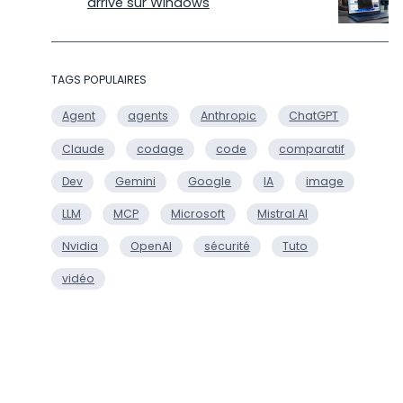
arrive sur Windows
TAGS POPULAIRES
Agent
agents
Anthropic
ChatGPT
Claude
codage
code
comparatif
Dev
Gemini
Google
IA
image
LLM
MCP
Microsoft
Mistral AI
Nvidia
OpenAI
sécurité
Tuto
vidéo