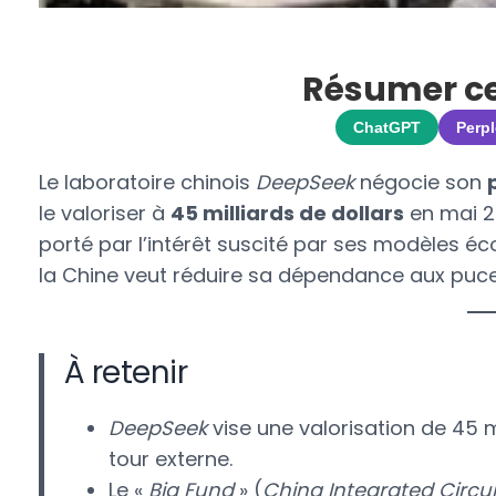
Résumer cet
ChatGPT
Perpl
Le laboratoire chinois
DeepSeek
négocie son
le valoriser à
45 milliards de dollars
en mai 2
porté par l’intérêt suscité par ses modèles éc
la Chine veut réduire sa dépendance aux puc
À retenir
DeepSeek
vise une valorisation de 45 m
tour externe.
Le «
Big Fund
» (
China Integrated Circu