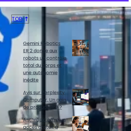
TOP
DERNIERS ARTICLES
Gemini Robotics
ER 2 donne aux
robots un contrôle
total du corps et
une autonomie
inédite
Avis sur Perplexity
Computer. Un gain
de productivité ?
Anthropic offre un
accès gratuit à