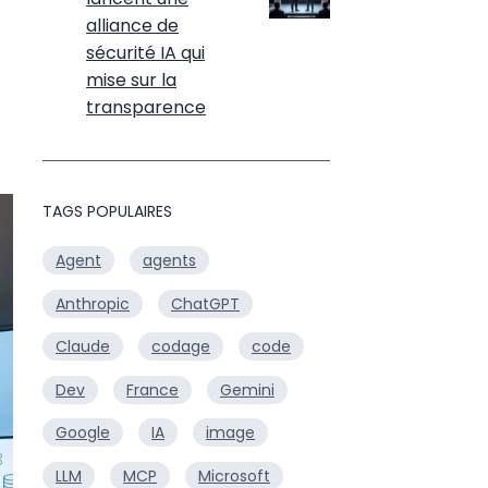
alliance de
sécurité IA qui
mise sur la
transparence
TAGS POPULAIRES
Agent
agents
Anthropic
ChatGPT
Claude
codage
code
Dev
France
Gemini
Google
IA
image
LLM
MCP
Microsoft