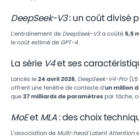
DeepSeek-V3
: un coût divisé p
L’entraînement de
DeepSeek-V3
a coûté
5,5 m
le coût estimé de
GPT-4
.
La série
V4
et ses caractéristi
Lancés le
24 avril 2026
,
DeepSeek-V4-Pro
(1,6
offrent une fenêtre de contexte d’
un million 
que
37 milliards de paramètres
par tâche, ce
MoE
et
MLA
: des choix techni
L’association de
Multi-head Latent Attention
e