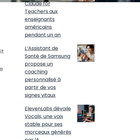
Claude for
Teachers aux
enseignants
américains
pendant un an
L’Assistant de
it
Santé de Samsung
propose un
ue
coaching
personnalisé à
partir de vos
signes vitaux
ElevenLabs dévoile
Vocals, une voix
stable pour ses
morceaux générés
par IA