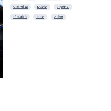
Mistral AI
Nvidia
OpenAI
sécurité
Tuto
vidéo