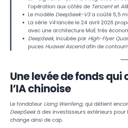
l’opération aux côtés de
Tencent
et
Al
Le modèle
DeepSeek-V3
a coûté 5,5 mil
La série
V4
lancée le 24 avril 2026 prop
avec une architecture MoE très écono
DeepSeek
, incubée par
High-Flyer Qua
puces
Huawei Ascend
afin de contourn
Une levée de fonds qui 
l’IA chinoise
Le fondateur
Liang Wenfeng
, qui détient enc
DeepSeek
à des investisseurs extérieurs pour l
change ainsi de cap.