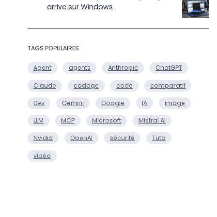
arrive sur Windows
TAGS POPULAIRES
Agent
agents
Anthropic
ChatGPT
Claude
codage
code
comparatif
Dev
Gemini
Google
IA
image
LLM
MCP
Microsoft
Mistral AI
Nvidia
OpenAI
sécurité
Tuto
vidéo