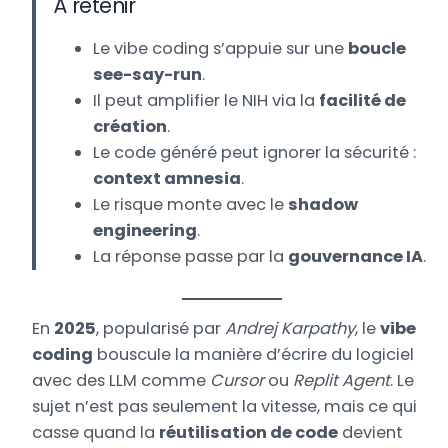
À retenir
Le vibe coding s’appuie sur une
boucle
see-say-run
.
Il peut amplifier le NIH via la
facilité de
création
.
Le code généré peut ignorer la sécurité :
context amnesia
.
Le risque monte avec le
shadow
engineering
.
La réponse passe par la
gouvernance IA
.
En
2025
, popularisé par
Andrej Karpathy
, le
vibe
coding
bouscule la manière d’écrire du logiciel
avec des LLM comme
Cursor
ou
Replit Agent
. Le
sujet n’est pas seulement la vitesse, mais ce qui
casse quand la
réutilisation de code
devient