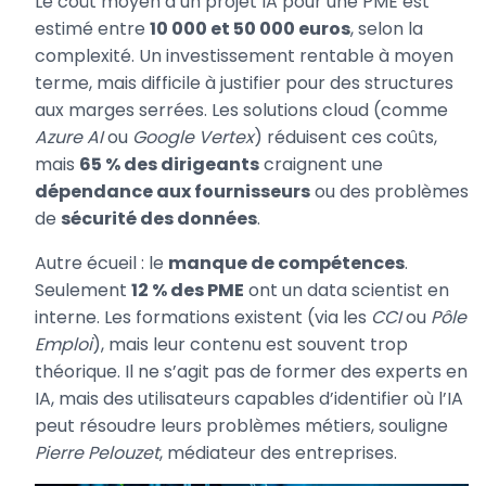
Le coût moyen d’un projet IA pour une PME est
estimé entre
10 000 et 50 000 euros
, selon la
complexité. Un investissement rentable à moyen
terme, mais difficile à justifier pour des structures
aux marges serrées. Les solutions cloud (comme
Azure AI
ou
Google Vertex
) réduisent ces coûts,
mais
65 % des dirigeants
craignent une
dépendance aux fournisseurs
ou des problèmes
de
sécurité des données
.
Autre écueil : le
manque de compétences
.
Seulement
12 % des PME
ont un data scientist en
interne. Les formations existent (via les
CCI
ou
Pôle
Emploi
), mais leur contenu est souvent trop
théorique. Il ne s’agit pas de former des experts en
IA, mais des utilisateurs capables d’identifier où l’IA
peut résoudre leurs problèmes métiers, souligne
Pierre Pelouzet
, médiateur des entreprises.