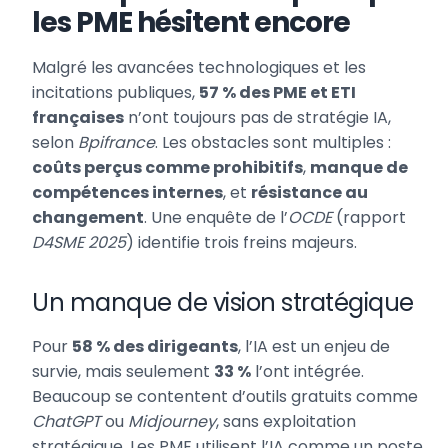
les PME hésitent encore
Malgré les avancées technologiques et les
incitations publiques,
57 % des PME et ETI
françaises
n’ont toujours pas de stratégie IA,
selon
Bpifrance
. Les obstacles sont multiples :
coûts perçus comme prohibitifs
,
manque de
compétences internes
, et
résistance au
changement
. Une enquête de l’
OCDE
(rapport
D4SME 2025
) identifie trois freins majeurs.
Un manque de vision stratégique
Pour
58 % des dirigeants
, l’IA est un enjeu de
survie, mais seulement
33 %
l’ont intégrée.
Beaucoup se contentent d’outils gratuits comme
ChatGPT
ou
Midjourney
, sans exploitation
stratégique. Les PME utilisent l’IA comme un poste