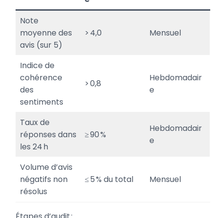
Note
moyenne des
> 4,0
Mensuel
avis (sur 5)
Indice de
cohérence
Hebdomadair
> 0,8
des
e
sentiments
Taux de
Hebdomadair
réponses dans
≥ 90 %
e
les 24 h
Volume d’avis
négatifs non
≤ 5 % du total
Mensuel
résolus
Étapes d’audit :