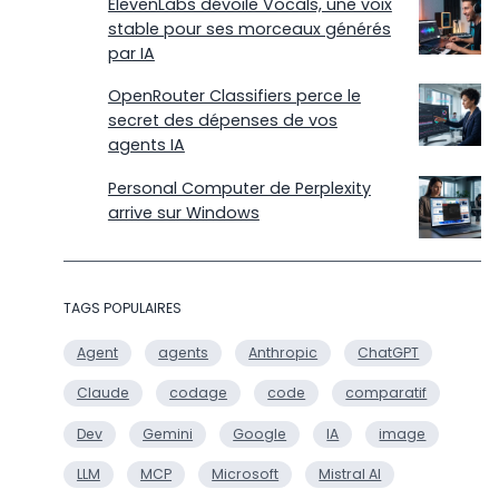
ElevenLabs dévoile Vocals, une voix
stable pour ses morceaux générés
par IA
OpenRouter Classifiers perce le
secret des dépenses de vos
agents IA
Personal Computer de Perplexity
arrive sur Windows
TAGS POPULAIRES
Agent
agents
Anthropic
ChatGPT
Claude
codage
code
comparatif
Dev
Gemini
Google
IA
image
LLM
MCP
Microsoft
Mistral AI