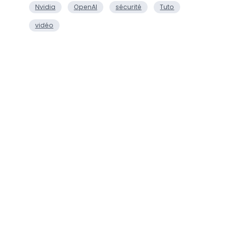
Nvidia
OpenAI
sécurité
Tuto
vidéo