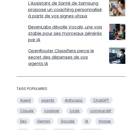
L’Assistant de Santé de Samsung
propose un coaching personnalisé
à partir de vos signes vitaux
ElevenLabs dévoile Vocals, une voix
stable pour ses morceaux générés
par IA
OpenRouter Classifiers perce le
secret des dépenses de vos
agents IA
TAGS POPULAIRES
Agent
agents
Anthropic
ChatGPT
Claude
codage
code
comparatif
Dev
Gemini
Google
IA
image