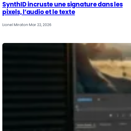
SynthID incruste une signature dans les
pixels, l’audio et le texte
Lionel Miraton
·
Mar 22, 2026