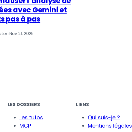
atiser l’analyse de
es avec Gemini et
s pas à pas
raton
·
Nov 21, 2025
LES DOSSIERS
LIENS
Les tutos
Qui suis-je ?
MCP
Mentions légale