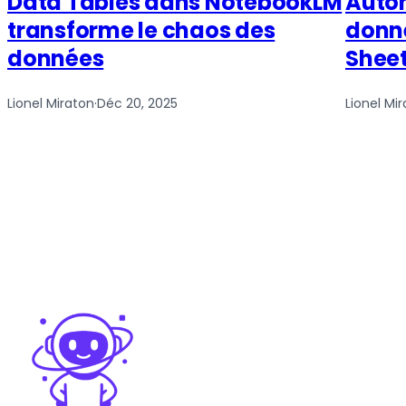
Data Tables dans NotebookLM
Autom
transforme le chaos des
donné
données
Sheet
Lionel Miraton
·
Déc 20, 2025
Lionel Mi