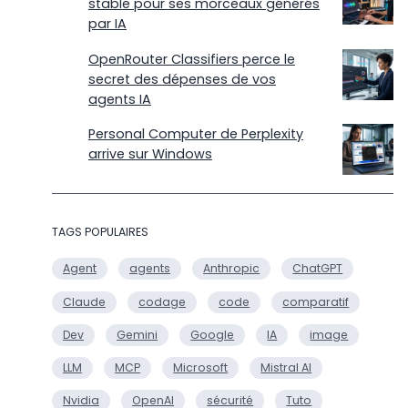
stable pour ses morceaux générés
par IA
OpenRouter Classifiers perce le
secret des dépenses de vos
agents IA
Personal Computer de Perplexity
arrive sur Windows
TAGS POPULAIRES
Agent
agents
Anthropic
ChatGPT
Claude
codage
code
comparatif
Dev
Gemini
Google
IA
image
LLM
MCP
Microsoft
Mistral AI
Nvidia
OpenAI
sécurité
Tuto